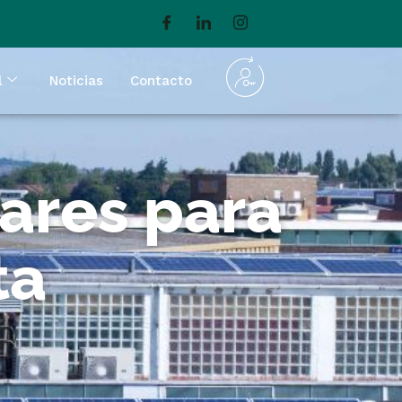
l
Noticias
Contacto
ares para
ta