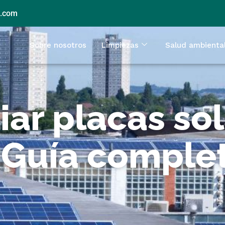
l.com
Sobre nosotros
Limpiezas
Salud ambienta
ar placas sol
 Guía comple