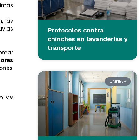
limas
, las
uvias
Protocolos contra
chinches en lavanderías y
transporte
tomar
lares
iones
LIMPIEZA
es de