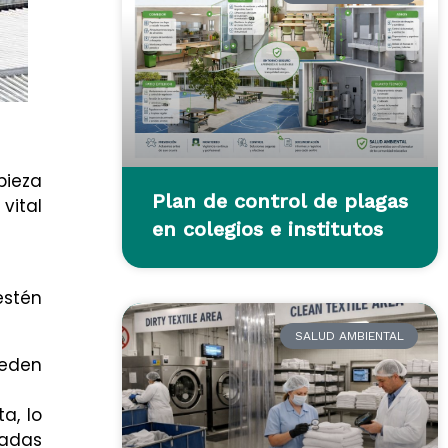
pieza
Plan de control de plagas
vital
en colegios e institutos
estén
SALUD AMBIENTAL
ueden
a, lo
tadas