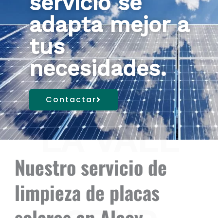
servicio se
adapta mejor a
tus
necesidades.
Contactar
LA VALL
Nuestro servicio de
limpieza de placas
solares en Alcoy