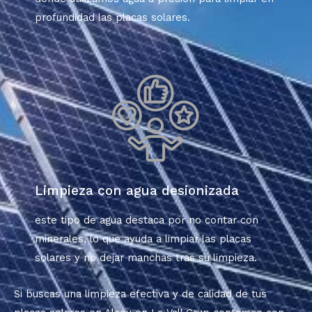
profundidad las placas solares.
Limpieza con agua desionizada
este tipo de agua destaca por no contar con
minerales, lo que ayuda a limpiar las placas
solares y no dejar manchas tras su limpieza.
Si buscas una limpieza efectiva y de calidad de tus