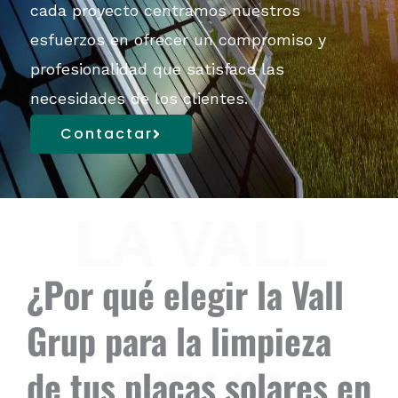
cada proyecto centramos nuestros
esfuerzos en ofrecer un
compromiso
y
profesionalidad
que
satisface las
necesidades de los clientes.
Contactar
LA VALL
¿Por qué elegir la Vall
Grup para la limpieza
GRUP
de tus placas solares en