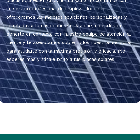
placas solares en Alcoy en
La Vall
Grup
contamos con
un servicio profesional de limpieza donde te
ofreceremos las mejores soluciones personalizadas y
adaptadas a tu caso concreto. Así que, no dudes en
ponerte en contacto con nuestro equipo de atención al
cliente y te asesoramos sobre todos nuestros servicios
para ayudarte con la máxima precisión y eficacia. ¡No
esperes más y sácale brillo a tus placas solares!