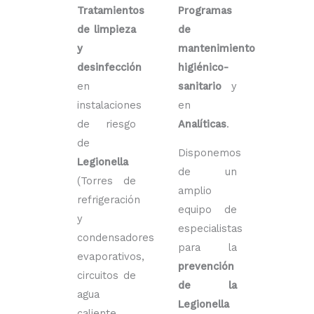
Tratamientos
Programas
de limpieza
de
y
mantenimiento
desinfección
higiénico-
en
sanitario
y
instalaciones
en
de riesgo
Analíticas
.
de
Disponemos
Legionella
de un
(Torres de
amplio
refrigeración
equipo de
y
especialistas
condensadores
para la
evaporativos,
prevención
circuitos de
de la
agua
Legionella
caliente