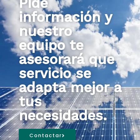
Pide
información y
nuestro
equipo te
asesorará que
servicio se
adapta mejor a
tus
necesidades.
Contactar