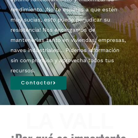
rendimiento.
¡No te esperes a que estén
muy sucias, esto puede perjudicar su
resistencia!
Nos encargamos de
mantenerlas tanto en viviendas, empresas,
naves industriales… Pídenos
información
sin
co
mpromis
o
y aprovecha todos tus
recursos.
Contactar
LA VALL