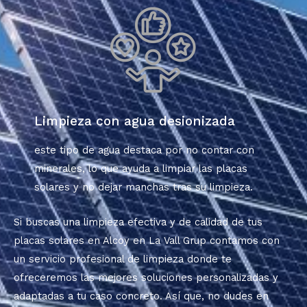
Limpieza con agua desionizada
este tipo de agua destaca por no contar con
minerales, lo que ayuda a limpiar las placas
solares y no dejar manchas tras su limpieza.
Si buscas una limpieza efectiva y de calidad de tus
placas solares en Alcoy en
La Vall
Grup
contamos con
un servicio profesional de limpieza donde te
ofreceremos las mejores soluciones personalizadas y
adaptadas a tu caso concreto. Así que, no dudes en