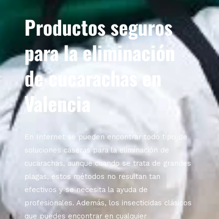
Productos seguros
para la eliminación
de cucarachas en
Valencia
En Internet se pueden encontrar todo tipo de
soluciones caseras para la eliminación de
cucarachas, aunque cuando se trata de grandes
plagas, estos métodos no resultan tan
efectivos y se necesita la ayuda de
profesionales. Además, los insecticidas clásicos
que puedes encontrar en cualquier