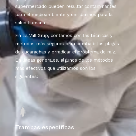
supermercado pueden resultar contaminantes
para el medioambiente y ser dañinos para la
salud humana.
En La Vall Grup, contamos con las técnicas y
métodos más seguros para combatir las plagas
de cucarachas y erradicar el problema de raíz.
En líneas generales, algunos de los métodos
más efectivos que utilizamos son los
siguientes:
Trampas específicas