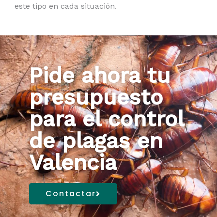
este tipo en cada situación.
Pide ahora tu
presupuesto
para el control
de plagas en
Valencia
Contactar
LA VALL