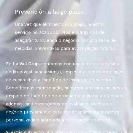
Prevención a largo plazo
Una vez que eliminemos la
plaga,
nuestro
servicio no acaba ahí. Nos encargamos de
asegurar tu vivienda o negocio con una serie de
medidas preventivas para evitar plagas futuras.
En
La Vall Grup
, contamos con una serie de servicios
dedicados al saneamiento, limpieza y control de plagas
de cucarachas y todo tipo de insectos en Valencia.
Como hemos mencionado, nuestros servicios incluyen el
empleo de todo tipo de productos seguros y efectivos,
además, nos encargamos de evaluar tu vivienda o
negocio previamente para poder aplicar la estrategia
personalizada y adaptada a tu situación concreta.
Si estás sufriendo una plaga de cucarachas y quieres una