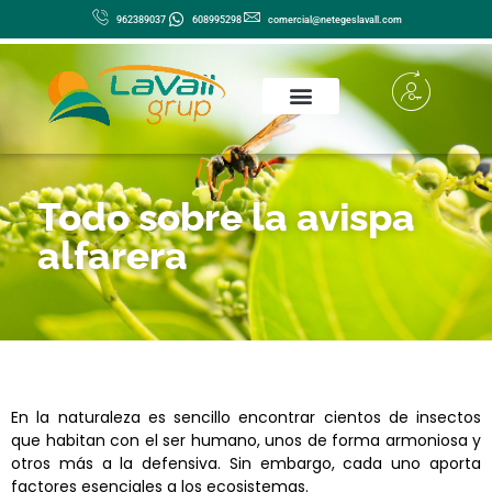
Ir
962389037
608995298
comercial@netegeslavall.com
al
contenido
Todo sobre la avispa
alfarera
En la naturaleza es sencillo encontrar cientos de insectos
que habitan con el ser humano, unos de forma armoniosa y
otros más a la defensiva. Sin embargo, cada uno aporta
factores esenciales a los ecosistemas.