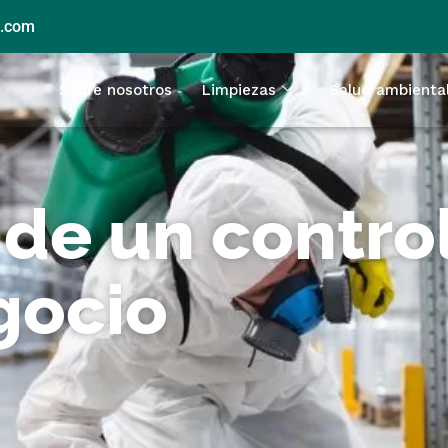
l.com
Sobre nosotros
Limpiezas
Salud ambienta
 de un contro
gocio