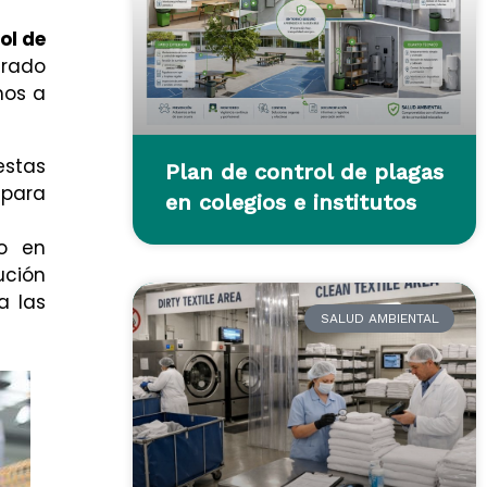
ol de
erado
mos a
estas
Plan de control de plagas
 para
en colegios e institutos
o en
ución
a las
SALUD AMBIENTAL