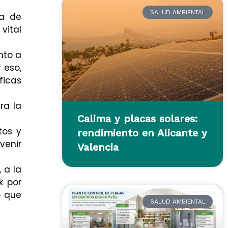
SALUD AMBIENTAL
ia de
vital
nto a
 eso,
ficas
ra la
Calima y placas solares:
tos y
rendimiento en Alicante y
venir
Valencia
 a la
k por
o que
SALUD AMBIENTAL