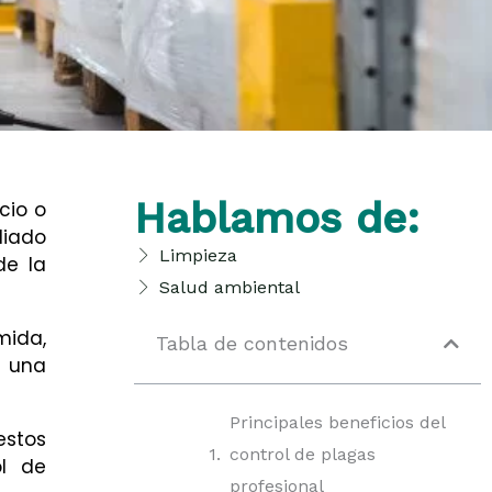
Hablamos de:
cio o
liado
Limpieza
de la
Salud ambiental
mida,
Tabla de contenidos
n una
Principales beneficios del
estos
control de plagas
ol de
profesional