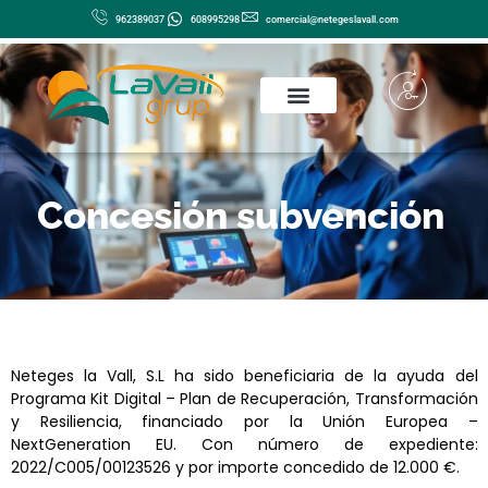
Ir
962389037
608995298
comercial@netegeslavall.com
al
contenido
Concesión subvención
Neteges la Vall, S.L ha sido beneficiaria de la ayuda del
Programa Kit Digital – Plan de Recuperación, Transformación
y Resiliencia, financiado por la Unión Europea –
NextGeneration EU. Con número de expediente:
2022/C005/00123526 y por importe concedido de 12.000 €.