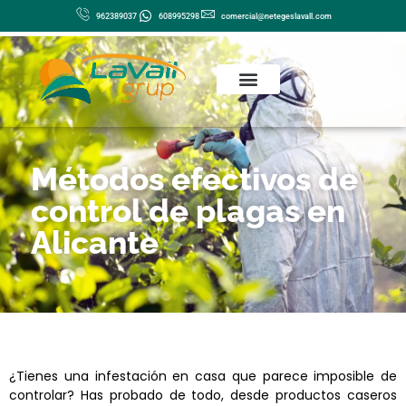
Ir
962389037
608995298
comercial@netegeslavall.com
al
contenido
Métodos efectivos de
control de plagas en
Alicante
¿Tienes una infestación en casa que parece imposible de
controlar? Has probado de todo, desde productos caseros