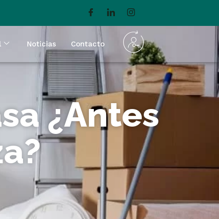
l
Noticias
Contacto
asa ¿Antes
za?