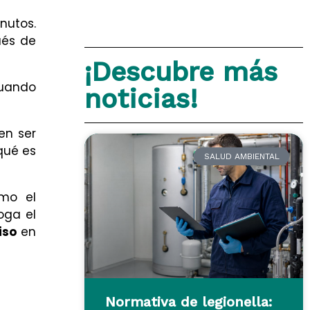
nutos.
ués de
¡Descubre más
cuando
noticias!
en ser
qué es
SALUD AMBIENTAL
imo el
oga el
iso
en
Normativa de legionella: