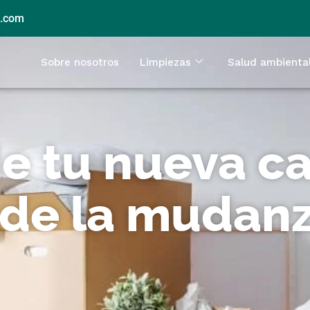
l.com
Sobre nosotros
Limpiezas
Salud ambienta
e tu nueva c
 de la mudan