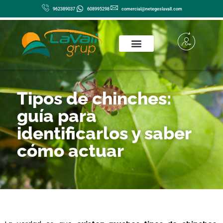
Ir
962389037
608995298
comercial@netegeslavall.com
al
contenido
Tipos de chinches:
guía para
identificarlos y saber
cómo actuar