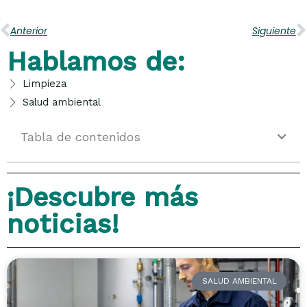
Ant
S
Anterior
Siguiente
Hablamos de:
Limpieza
Salud ambiental
Tabla de contenidos
¡Descubre más
noticias!
SALUD AMBIENTAL